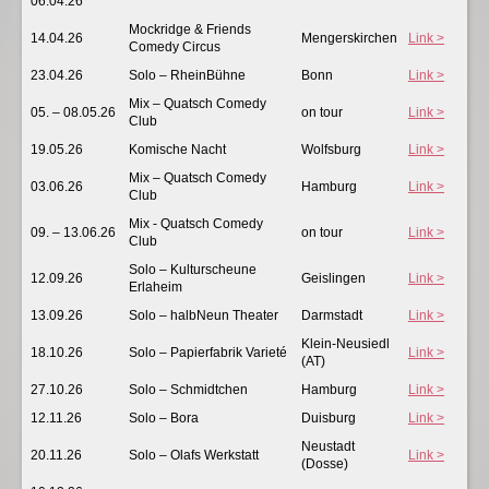
06.04.26
Mockridge & Friends
14.04.26
Mengerskirchen
Link >
Comedy Circus
23.04.26
Solo – RheinBühne
Bonn
Link >
Mix – Quatsch Comedy
05. – 08.05.26
on tour
Link >
Club
19.05.26
Komische Nacht
Wolfsburg
Link >
Mix – Quatsch Comedy
03.06.26
Hamburg
Link >
Club
Mix - Quatsch Comedy
09. – 13.06.26
on tour
Link >
Club
Solo – Kulturscheune
12.09.26
Geislingen
Link >
Erlaheim
13.09.26
Solo – halbNeun Theater
Darmstadt
Link >
Klein-Neusiedl
18.10.26
Solo – Papierfabrik Varieté
Link >
(AT)
27.10.26
Solo – Schmidtchen
Hamburg
Link >
12.11.26
Solo – Bora
Duisburg
Link >
Neustadt
20.11.26
Solo – Olafs Werkstatt
Link >
(Dosse)