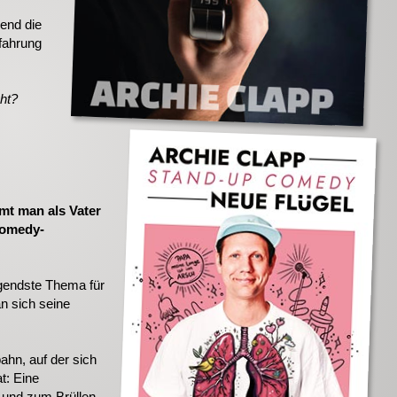
end die
fahrung
ht?
mt man als Vater
Comedy-
egendste Thema für
 sich seine
ahn, auf der sich
t: Eine
 und zum Brüllen